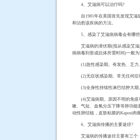
4、艾滋病可以治疗吗?
自1981年在美国首先发现艾滋
和治愈该疾病的方法。
5、感染了艾滋病病毒会有哪些
艾滋病的潜伏期(指从感染艾滋病病
病病毒到形成抗体所需时间)一般为
(1)急性感染期。有发热、乏力
(2)无症状感染期。常无任何症状
(3)全身性持续性淋巴结肿大期
(4)艾滋病期。原因不明的免疫功
嗽、气短、血氧分压下降等肺功能衰
动性肺结核，皮肤粘膜的Kaposi
6、艾滋病传播的主要途径?
艾滋病的传播途径主要有三个: