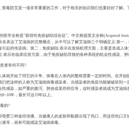
毒防艾是一项非常重要的工作，对于相关的知识我们也要好好了解。
是“获得性免疫缺陷综合征”。中文根据英文全称(Acquired lmmune Defi
。这个命名表达了艾滋病的完整概念，从中可以了解艾滋病三个明确定义:第一
毒引起的传染病。第二，免疫缺陷:表示在发病机理方面，主要是造成人体
征:表示在临床症状方面，由于免疫缺陷导致的各种系统的机会性感染、肿
患者有何不同?
就开始了同它的斗争。病毒在人体内的繁殖需要一定的时间。在开始
我们把这样的人称为艾滋病病毒感染者。当感染者的免疫功能被破坏到一
会性感染，如严重的腹泻、肺炎或某些癌症等，这时感染者就成为艾滋病
~10年，最长可达19年以上。
毒的?
婴三种途径传播。当健康人的皮肤和黏膜出现了伤口，而这些伤口又
出液等，就有可能感染艾滋病病毒。