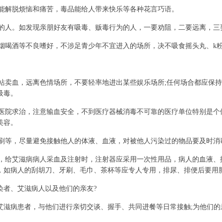
能解脱烦恼和痛苦，毒品能给人带来快乐等各种花言巧语。
的人。如发现亲朋好友有吸毒、贩毒行为的人，一要劝阻，二要远离，三
烟喝酒等不良嗜好，不涉足青少年不宜进入的场所，决不吸食摇头丸、k
站卖血，远离色情场所，不要轻率地进出某些娱乐场所;任何场合都应保
吸毒。
医院求治，注意输血安全，不到医疗器械消毒不可靠的医疗单位特别是个
美容。
刷等，尽量避免接触他人的体液、血液，对被他人污染过的物品要及时消
，给艾滋病病人采血及注射时，注射器应采用一次性用品，病人的血液、
，如病人的刮胡刀、牙刷、毛巾、茶杯等应专人专用，排尿、排便后要用
者、艾滋病人以及他们的亲友?
病患者，与他们进行亲切交谈、握手、共同进餐等日常接触;为他们的