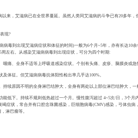
病以来，艾滋病已在全世界蔓延。虽然人类同艾滋病的斗争已有20多年，
表现?
毒到出现艾滋病症状和体征的时间)一般为6个月~5年，亦有长达10余
5周左右。从感染艾滋病病毒到出现症状，可分为四个时期:
、咽痛、全身不适等上呼吸道感染症状。个别有头痛、皮疹、脑膜炎或急
及体征。但艾滋病病毒抗体阳性检出率几乎达100%。
。持续原因不明的全身淋巴结肿大，全身有两处以上部位淋巴结肿大，一
能低下。持续不规则低热超过一个月。慢性腹泻超过 4~5次/日，3个月内
竭症状，常合并有口腔念珠菌感染，巨细胞病毒(CMV)感染，弓体虫病
肉瘤，淋巴瘤等。