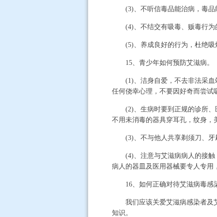
(3)、不听信毒品能治病，毒品
(4)、不结交有吸毒、贩毒行为
(5)、养成良好的行为，杜绝吸
15、青少年如何预防艾滋病。
(1)、洁身自爱，不去非法采血
任何侥幸心理，不要因好奇而尝试
(2)、生病时要到正规的诊所、
不用未消毒的器具穿耳孔，纹身，
(3)、不与他人共享剃须刀、牙
(4)、注意与艾滋病病人的接触
病人的器皿及医用器械要专人专用
16、如何正确对待艾滋病毒感染
我们应该关爱艾滋病感染者及艾滋
知识。