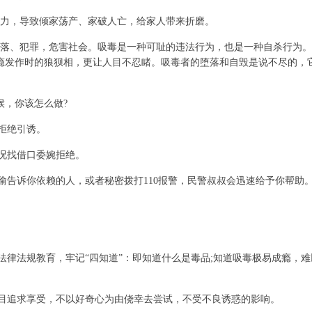
力，导致倾家荡产、家破人亡，给家人带来折磨。
、犯罪，危害社会。吸毒是一种可耻的违法行为，也是一种自杀行为。
瘾发作时的狼狈相，更让人目不忍睹。吸毒者的堕落和自毁是说不尽的，
，你该怎么做?
拒绝引诱。
况找借口委婉拒绝。
偷告诉你依赖的人，或者秘密拨打110报警，民警叔叔会迅速给予你帮助
律法规教育，牢记“四知道”：即知道什么是毒品;知道吸毒极易成瘾，难
目追求享受，不以好奇心为由侥幸去尝试，不受不良诱惑的影响。