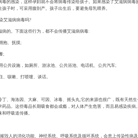
的感染，这样孕妇就不会将病毒传染给孩子。如果感染了艾滋病病毒
生孩子时，可采用腹剖产。孩子出生后，要避免母乳喂养。
染艾滋病病毒吗?
病的。下面这些行为，都不会传播艾滋病病毒:
拥抱、抚摸;
餐;
用公共设施，如厕所、游泳池、公共浴池、电话机、公共汽车;
住、咳嗽、打喷嚏、谈话。
、海洛因、大麻、可因、冰毒、摇头丸;它的来源也很广，既有天然生
学药品。这些毒品长期吸食都会成瘾，对人体产生危害，而且易感染疾病
沫和呼吸道传播。
毁人的消化功能、神经系统、呼吸系统及循环系统，会患上传染性病及“