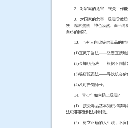
2、对家庭的危害：丧失工作能
3、对国家的危害：吸毒导致堕落
瘦，嘴唇焦黑，神色漠然。而当毒
自己的国家。
13、当有人向你提供毒品的时候
(1)直截了当法——坚定直接地
(2)金蝉脱壳法——根据不同情
(3)秘密报案法——寻找机会偷
(4)及时告知师长。
14、青少年如何防止吸毒?
(1)、接受毒品基本知识和禁毒法
法犯罪要受到法律制裁。
(2)、树立正确的人生观，不盲